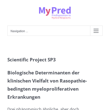
Skip
to
content
Navigation ...
Scientific Project SP3
Biologische Determinanten der
klinischen Vielfalt von Rasopathie-
bedingten myeloproliferativen
Erkrankungen
Drei phänotypisch ähnliche, aber doch